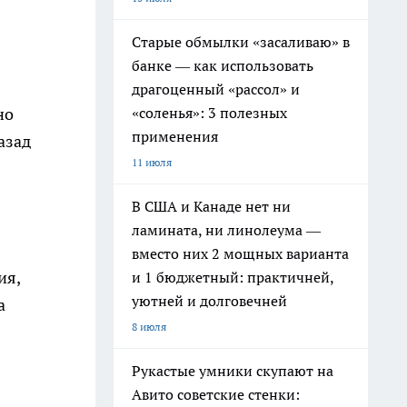
Старые обмылки «засаливаю» в
банке — как использовать
драгоценный «рассол» и
«соленья»: 3 полезных
но
применения
азад
11 июля
В США и Канаде нет ни
ламината, ни линолеума —
вместо них 2 мощных варианта
ия,
и 1 бюджетный: практичней,
уютней и долговечней
а
8 июля
Рукастые умники скупают на
Авито советские стенки: