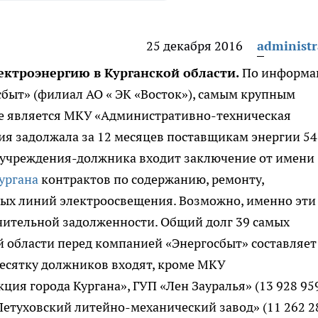
25 декабря 2016
administr
ектроэнергию в Курганской области.
По информа
ыт» (филиал АО « ЭК «Восток»), самым крупным
ье является МКУ «Административно-техническая
ия задолжала за 12 месяцев поставщикам энергии 54
ии учреждения-должника входит заключение от имени
ургана
контрактов по содержанию, ремонту,
вых линий электроосвещения. Возможно, именно эти
чительной задолженности. Общий долг 39 самых
 области перед компанией «Энергосбыт» составляет
 десятку должников входят, кроме МКУ
ия города Кургана», ГУП «Лен Зауралья» (13 928 95
 «Петуховский литейно-механический завод» (11 262 2