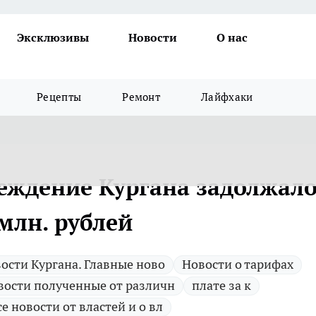
Эксклюзивы
Новости
О нас
Рецепты
Ремонт
Лайфхаки
еждение Кургана задолжал
 млн. рублей
ости Кургана. Главные ново
Новости о тарифах
вости полученные от различн
плате за к
се новости от властей и о вл