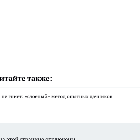
итайте также:
 и не гниет: «слоеный» метод опытных дачников
а этой странице отключены.