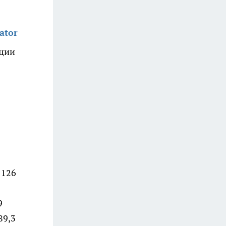
ator
ции
 126
9
89,3