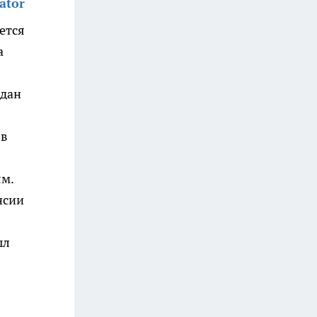
ator
ется
а
ждан
 в
ям.
нсии
ыл