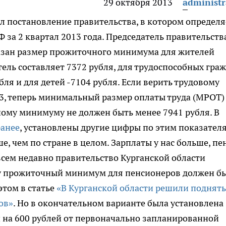
29 октября 2013
administr
 постановление правительства, в котором определя
за 2 квартал 2013 года.
Председатель правительств
казан размер прожиточного минимума для жителей
тель составляет 7372 рубля, для трудоспособных гра
бля и для детей -7104 рубля. Если верить трудовому
 133, теперь минимальный размер оплаты труда (МРОТ)
ому минимуму не должен быть менее 7941 рубля. В
ранее
, установлены другие цифры по этим показател
е, чем по стране в целом. Зарплаты у нас больше, пе
всем недавно правительство Курганской области
му прожиточный минимум для пенсионеров должен б
этом в статье
«В Курганской области решили поднять
ов»
. Но в окончательном варианте была установлена
и на 600 рублей от первоначально запланированной