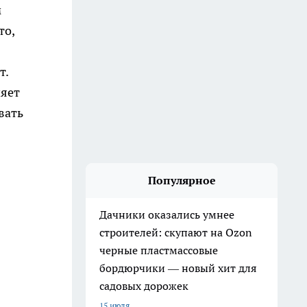
м
то,
т.
ияет
вать
Популярное
Дачники оказались умнее
строителей: скупают на Ozon
черные пластмассовые
бордюрчики — новый хит для
садовых дорожек
15 июля