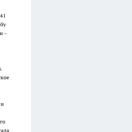
841
ебу
и –
.
ское
ли
го
тала