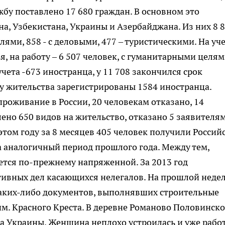
жбу поставлено 17 680 граждан. В основном это
а, Узбекистана, Украины и Азербайджана. Из них 8 
лями, 858 - с деловыми, 477 – туристическими. На уч
, на работу – 6 507 человек, с гуманитарными целям
учета -673 иностранца, у 11 708 закончился срок
у жительства зарегистрированы 1584 иностранца.
роживание в России, 20 человекам отказано, 14
но 650 видов на жительство, отказано 5 заявителям
этом году за 8 месяцев 405 человек получили Россий
за аналогичный период прошлого года. Между тем,
ется по-прежнему напряженной. За 2013 год
тивных дел касающихся нелегалов. На прошлой неде
каких-либо документов, выполнявших строительные
им. Красного Креста. В деревне Романово Половинско
а Украины. Женщина неплохо устроилась и уже рабо