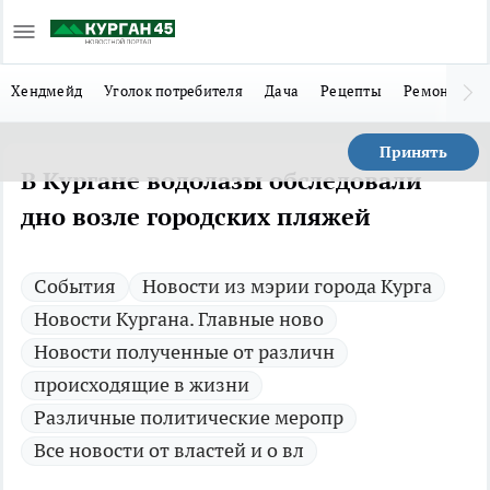
Хендмейд
Уголок потребителя
Дача
Рецепты
Ремонт
Л
Принять
В Кургане водолазы обследовали
дно возле городских пляжей
Cобытия
Новости из мэрии города Курга
Новости Кургана. Главные ново
Новости полученные от различн
происходящие в жизни
Различные политические меропр
Все новости от властей и о вл