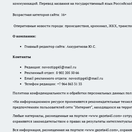
коммуникаций. Перевод названия на государственный язык Российской 
Возрастная категория сайта: 16+
Оперативные новости города: происшествия, криминал, ЖКХ, транспорт
О компании:
Главный редактор сайта: Аккуратнова Ю.С.
Контакты
Редакция:
novostipg45@mail.ru
Рекламный отдел: 8 902 205 50 66
Email рекламного отдела:
novostipg45@mail.ru
Телефон редакции: +7 964 863 31 33
Политика конфиденциальности и обработки персональных данных поль
«На информационном ресурсе применяются рекомендательные техноло
предпочтениям пользователей сети "Интернет", находящихся на терр
Любые материалы, размещенные на портале «www.gazeta45.com» сотру
охраняются законодательством о правах на результаты интеллектуаль
Вся информация, размещенная на портале «www.gazeta45.com», охраняе