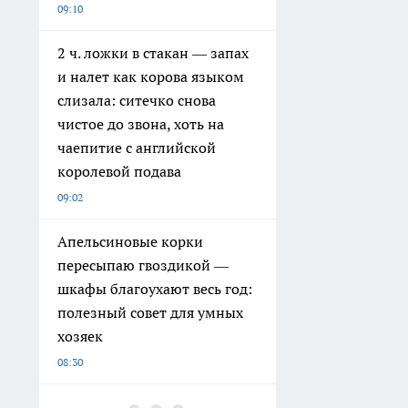
09:10
2 ч. ложки в стакан — запах
и налет как корова языком
слизала: ситечко снова
чистое до звона, хоть на
чаепитие с английской
королевой подава
09:02
Апельсиновые корки
пересыпаю гвоздикой —
шкафы благоухают весь год:
полезный совет для умных
хозяек
08:30
В Кургане следователи взяли