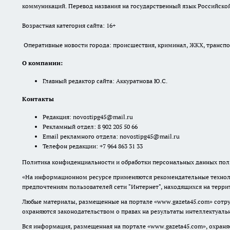
коммуникаций. Перевод названия на государственный язык Российской 
Возрастная категория сайта: 16+
Оперативные новости города: происшествия, криминал, ЖКХ, транспорт
О компании:
Главный редактор сайта: Аккуратнова Ю.С.
Контакты
Редакция:
novostipg45@mail.ru
Рекламный отдел: 8 902 205 50 66
Email рекламного отдела:
novostipg45@mail.ru
Телефон редакции: +7 964 863 31 33
Политика конфиденциальности и обработки персональных данных поль
«На информационном ресурсе применяются рекомендательные техноло
предпочтениям пользователей сети "Интернет", находящихся на терр
Любые материалы, размещенные на портале «www.gazeta45.com» сотру
охраняются законодательством о правах на результаты интеллектуаль
Вся информация, размещенная на портале «www.gazeta45.com», охраняе