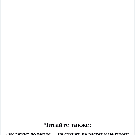
Читайте также:
Лук лежит до весны — не сохнет, не растет и не гниет: