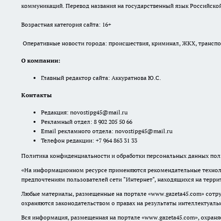
коммуникаций. Перевод названия на государственный язык Российской 
Возрастная категория сайта: 16+
Оперативные новости города: происшествия, криминал, ЖКХ, транспорт
О компании:
Главный редактор сайта: Аккуратнова Ю.С.
Контакты
Редакция:
novostipg45@mail.ru
Рекламный отдел: 8 902 205 50 66
Email рекламного отдела:
novostipg45@mail.ru
Телефон редакции: +7 964 863 31 33
Политика конфиденциальности и обработки персональных данных поль
«На информационном ресурсе применяются рекомендательные техноло
предпочтениям пользователей сети "Интернет", находящихся на терр
Любые материалы, размещенные на портале «www.gazeta45.com» сотру
охраняются законодательством о правах на результаты интеллектуаль
Вся информация, размещенная на портале «www.gazeta45.com», охраняе