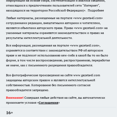
информации на основе сбора, систематизации и анализа сведений,
относящихся к предпочтениям пользователей сети "Интернет",
находящихся на территории Российской Федерации)».
Подробнее
Любые материалы, размещенные на портале «www.gazeta45.com»
сотрудниками редакции, внештатными авторами и читателями,
являются объектами авторского права. Права «www.gazeta45.com» на
указанные материалы охраняются законодательством о правах на
результаты интеллектуальной деятельности.
Вся информация, размещенная на портале «www.gazeta45.com»,
охраняется в соответствии с законодательством РФ об авторском
праве и не подлежит использованию кем-либо в какой бы то ни было
форме, в том числе воспроизведению, распространению, переработке
не иначе, как с письменного разрешения правообладателя.
Все фотографические произведения на сайте www.gazeta45.com
защищены авторским правом и являются интеллектуальной
собственностью. Копирование без письменного согласия
правообладателя запрещено.
Внимание!
Совершая любые действия на сайте, вы автоматически
принимаете условия «
Cоглашения
»
16+