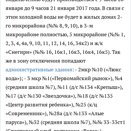
января до 9 часов 21 января 2017 года. В связи с
этим холодной воды не будет в жилых домах 2-
го микрорайона (№№ 8, 9, 10), в 3-м
микрорайоне полностью, 5 микрорайоне (№№ 1,
2, 3, 4, 4а, 9, 10, 11, 12, 14, 16, 34к2) и ж/к
«Снегири» (№№ 16, 16к1, 16к3, 16к4, 16к5). Так
же в зону отключения попадают
административные здания
: - 2мкр №10 («Люкс
вода»); - 3 мкр №1(«Первомайский рынок»), №4
(средняя школа №7), №11 (д/с №134 «Крепыш»),
№17 (д/с №130 «Звездочка»), №18 (д/с №135
«Центр развития ребенка»), №25 (к/ц
«Современник»), №28а (д/с №133 «Алые
паруса»), №32 (средняя школа №7), №№ 33-33ст1
(Спортивный клуб, гостиница «Велес»),