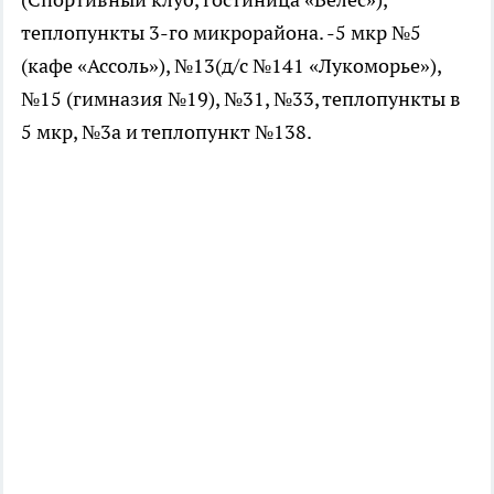
теплопункты 3-го микрорайона. -5 мкр №5
(кафе «Ассоль»), №13(д/с №141 «Лукоморье»),
№15 (гимназия №19), №31, №33, теплопункты в
5 мкр, №3а и теплопункт №138.