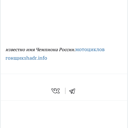
мотоциклов
известно имя Чемпиона России.
гонщик
shadr.info