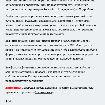
информации на основе сбора, систематизации и анализа сведений,
относящихся к предпочтениям пользователей сети "Интернет",
находящихся на территории Российской Федерации)».
Подробнее
Любые материалы, размещенные на портале «www.gazeta45.com»
сотрудниками редакции, внештатными авторами и читателями,
являются объектами авторского права. Права «www.gazeta45.com» на
указанные материалы охраняются законодательством о правах на
результаты интеллектуальной деятельности.
Вся информация, размещенная на портале «www.gazeta45.com»,
охраняется в соответствии с законодательством РФ об авторском
праве и не подлежит использованию кем-либо в какой бы то ни было
форме, в том числе воспроизведению, распространению, переработке
не иначе, как с письменного разрешения правообладателя.
Все фотографические произведения на сайте www.gazeta45.com
защищены авторским правом и являются интеллектуальной
собственностью. Копирование без письменного согласия
правообладателя запрещено.
Внимание!
Совершая любые действия на сайте, вы автоматически
принимаете условия «
Cоглашения
»
16+