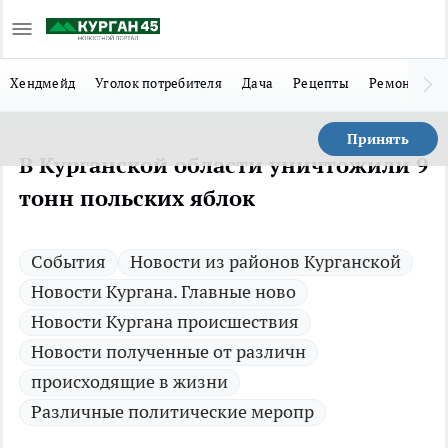
Хендмейд
Уголок потребителя
Дача
Рецепты
Ремонт
Л
Принять
В Курганской области уничтожили 9
тонн польских яблок
Cобытия
Новости из районов Курганской
Новости Кургана. Главные ново
Новости Кургана происшествия
Новости полученные от различн
происходящие в жизни
Различные политические меропр