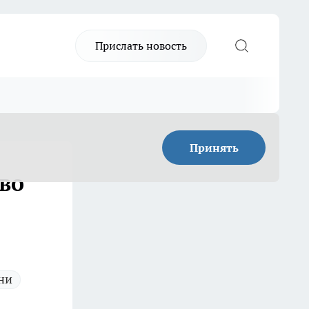
Прислать новость
Принять
 во
ни