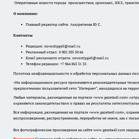
Оперативные новости города: происшествия, криминал, ЖКХ, транспорт
О компании:
Главный редактор сайта: Аккуратнова Ю.С.
Контакты
Редакция:
novostipg45@mail.ru
Рекламный отдел: 8 902 205 50 66
Email рекламного отдела:
novostipg45@mail.ru
Телефон редакции: +7 964 863 31 33
Политика конфиденциальности и обработки персональных данных поль
«На информационном ресурсе применяются рекомендательные техноло
предпочтениям пользователей сети "Интернет", находящихся на терр
Любые материалы, размещенные на портале «www.gazeta45.com» сотру
охраняются законодательством о правах на результаты интеллектуаль
Вся информация, размещенная на портале «www.gazeta45.com», охраняе
воспроизведению, распространению, переработке не иначе, как с пис
Все фотографические произведения на сайте www.gazeta45.com защищ
Внимание!
Совершая любые действия на сайте, вы автоматически при