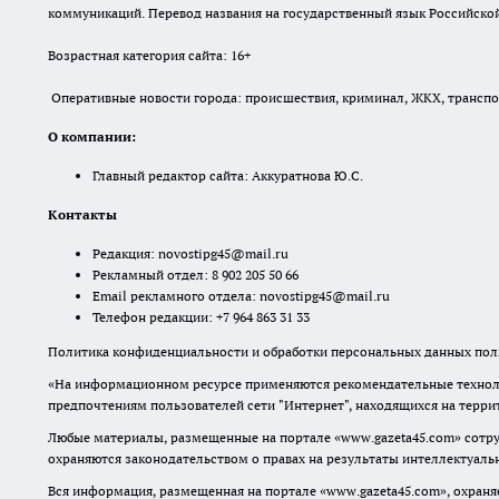
коммуникаций. Перевод названия на государственный язык Российской 
Возрастная категория сайта: 16+
Оперативные новости города: происшествия, криминал, ЖКХ, транспорт
О компании:
Главный редактор сайта: Аккуратнова Ю.С.
Контакты
Редакция:
novostipg45@mail.ru
Рекламный отдел: 8 902 205 50 66
Email рекламного отдела:
novostipg45@mail.ru
Телефон редакции: +7 964 863 31 33
Политика конфиденциальности и обработки персональных данных поль
«На информационном ресурсе применяются рекомендательные техноло
предпочтениям пользователей сети "Интернет", находящихся на терр
Любые материалы, размещенные на портале «www.gazeta45.com» сотру
охраняются законодательством о правах на результаты интеллектуаль
Вся информация, размещенная на портале «www.gazeta45.com», охраняе