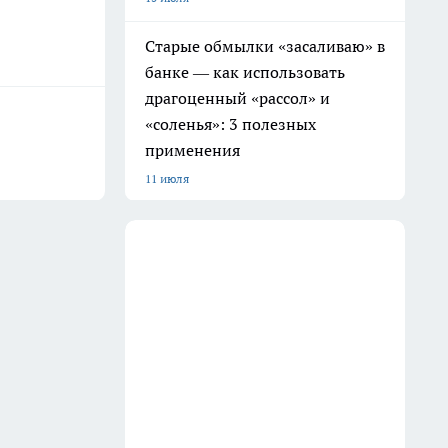
Рукастые умники скупают на
Авито советские стенки:
делают из них мебель класса
люкс — получается лучше
современных шкафов
16 июля