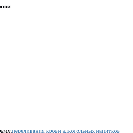
рови
рами.
переливания крови
алкогольных напитков