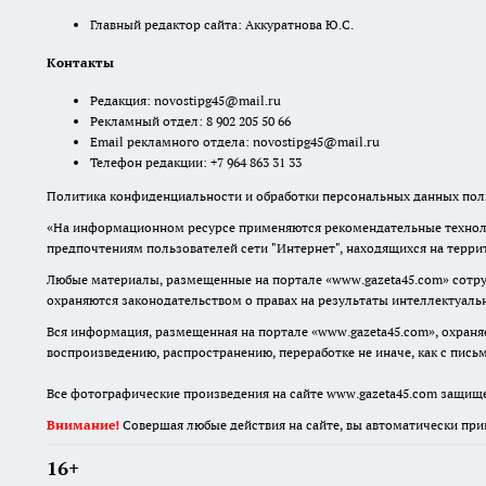
Главный редактор сайта: Аккуратнова Ю.С.
Контакты
Редакция:
novostipg45@mail.ru
Рекламный отдел: 8 902 205 50 66
Email рекламного отдела:
novostipg45@mail.ru
Телефон редакции: +7 964 863 31 33
Политика конфиденциальности и обработки персональных данных поль
«На информационном ресурсе применяются рекомендательные техноло
предпочтениям пользователей сети "Интернет", находящихся на терр
Любые материалы, размещенные на портале «www.gazeta45.com» сотру
охраняются законодательством о правах на результаты интеллектуаль
Вся информация, размещенная на портале «www.gazeta45.com», охраняе
воспроизведению, распространению, переработке не иначе, как с пис
Все фотографические произведения на сайте www.gazeta45.com защищ
Внимание!
Совершая любые действия на сайте, вы автоматически при
16+