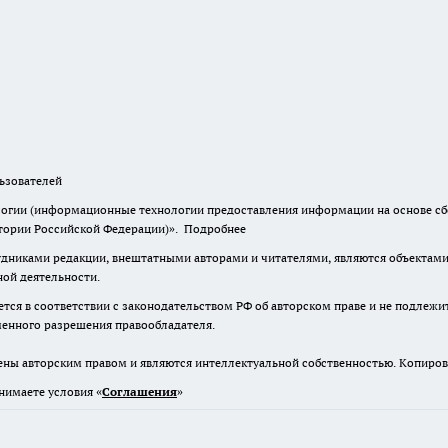
зователей
гии (информационные технологии предоставления информации на основе сбор
итории Российской Федерации)».
Подробнее
дниками редакции, внештатными авторами и читателями, являются объектами 
ной деятельности.
тся в соответствии с законодательством РФ об авторском праве и не подлежи
ьменного разрешения правообладателя.
ены авторским правом и являются интеллектуальной собственностью. Копиров
нимаете условия «
Cоглашения
»