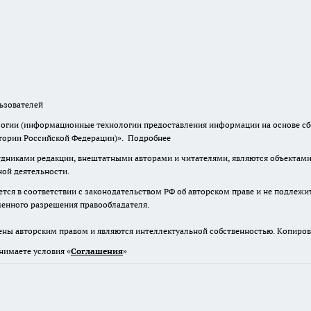
зователей
гии (информационные технологии предоставления информации на основе сбор
итории Российской Федерации)».
Подробнее
дниками редакции, внештатными авторами и читателями, являются объектами 
ной деятельности.
тся в соответствии с законодательством РФ об авторском праве и не подлежи
ьменного разрешения правообладателя.
ены авторским правом и являются интеллектуальной собственностью. Копиров
нимаете условия «
Cоглашения
»