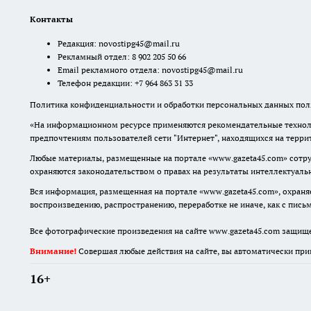
Контакты
Редакция:
novostipg45@mail.ru
Рекламный отдел: 8 902 205 50 66
Email рекламного отдела:
novostipg45@mail.ru
Телефон редакции: +7 964 863 31 33
Политика конфиденциальности и обработки персональных данных поль
«На информационном ресурсе применяются рекомендательные техноло
предпочтениям пользователей сети "Интернет", находящихся на терр
Любые материалы, размещенные на портале «www.gazeta45.com» сотру
охраняются законодательством о правах на результаты интеллектуаль
Вся информация, размещенная на портале «www.gazeta45.com», охраняе
воспроизведению, распространению, переработке не иначе, как с пис
Все фотографические произведения на сайте www.gazeta45.com защищ
Внимание!
Совершая любые действия на сайте, вы автоматически при
16+