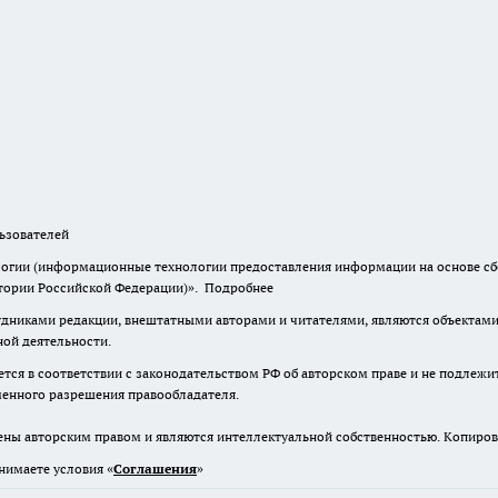
зователей
гии (информационные технологии предоставления информации на основе сбор
итории Российской Федерации)».
Подробнее
дниками редакции, внештатными авторами и читателями, являются объектами 
ной деятельности.
тся в соответствии с законодательством РФ об авторском праве и не подлежи
ьменного разрешения правообладателя.
ены авторским правом и являются интеллектуальной собственностью. Копиров
нимаете условия «
Cоглашения
»