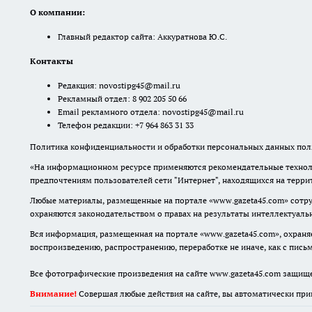
О компании:
Главный редактор сайта: Аккуратнова Ю.С.
Контакты
Редакция:
novostipg45@mail.ru
Рекламный отдел: 8 902 205 50 66
Email рекламного отдела:
novostipg45@mail.ru
Телефон редакции: +7 964 863 31 33
Политика конфиденциальности и обработки персональных данных поль
«На информационном ресурсе применяются рекомендательные техноло
предпочтениям пользователей сети "Интернет", находящихся на терр
Любые материалы, размещенные на портале «www.gazeta45.com» сотру
охраняются законодательством о правах на результаты интеллектуаль
Вся информация, размещенная на портале «www.gazeta45.com», охраняе
воспроизведению, распространению, переработке не иначе, как с пис
Все фотографические произведения на сайте www.gazeta45.com защищ
Внимание!
Совершая любые действия на сайте, вы автоматически при