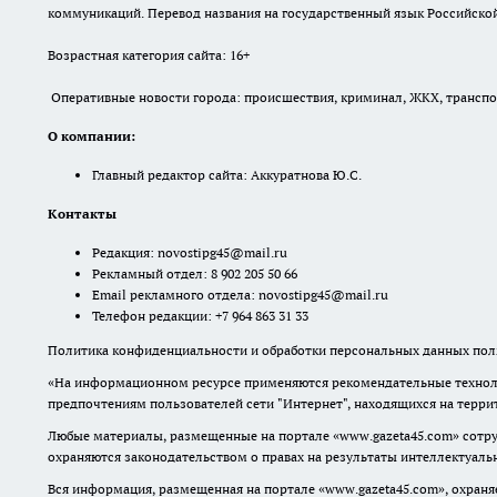
коммуникаций. Перевод названия на государственный язык Российской 
Возрастная категория сайта: 16+
Оперативные новости города: происшествия, криминал, ЖКХ, транспорт
О компании:
Главный редактор сайта: Аккуратнова Ю.С.
Контакты
Редакция:
novostipg45@mail.ru
Рекламный отдел: 8 902 205 50 66
Email рекламного отдела:
novostipg45@mail.ru
Телефон редакции: +7 964 863 31 33
Политика конфиденциальности и обработки персональных данных поль
«На информационном ресурсе применяются рекомендательные техноло
предпочтениям пользователей сети "Интернет", находящихся на терр
Любые материалы, размещенные на портале «www.gazeta45.com» сотру
охраняются законодательством о правах на результаты интеллектуаль
Вся информация, размещенная на портале «www.gazeta45.com», охраняе