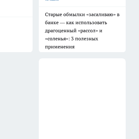
Рукастые умники скупают на
Авито советские стенки:
делают из них мебель класса
люкс — получается лучше
современных шкафов
16 июля