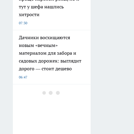
тут у шефа нашлись
хитрости
07:30
Дачники восхищаются
новым «вечным»
материалом для забора и
садовых дорожек: выглядит
дорого — стоит дешево
06:47
Готовлю из всех кабачков —
запеканку рататуй едим
каждую неделю: а на второй
день в три раза вкуснее
06:02