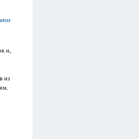
ator
к и,
в из
ям.