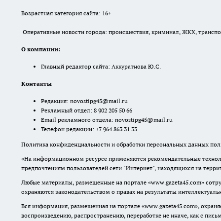
Возрастная категория сайта: 16+
Оперативные новости города: происшествия, криминал, ЖКХ, транспорт
О компании:
Главный редактор сайта: Аккуратнова Ю.С.
Контакты
Редакция:
novostipg45@mail.ru
Рекламный отдел: 8 902 205 50 66
Email рекламного отдела:
novostipg45@mail.ru
Телефон редакции: +7 964 863 31 33
Политика конфиденциальности и обработки персональных данных поль
«На информационном ресурсе применяются рекомендательные техноло
предпочтениям пользователей сети "Интернет", находящихся на терр
Любые материалы, размещенные на портале «www.gazeta45.com» сотру
охраняются законодательством о правах на результаты интеллектуаль
Вся информация, размещенная на портале «www.gazeta45.com», охраняе
воспроизведению, распространению, переработке не иначе, как с пис