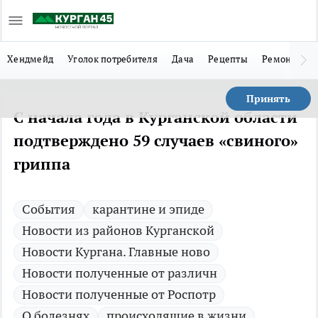
Хендмейд
Уголок потребителя
Дача
Рецепты
Ремонт
Л
Принять
С начала года в Курганской области
подтверждено 59 случаев «свиного»
гриппа
Cобытия
карантине и эпиде
Новости из районов Курганской
Новости Кургана. Главные ново
Новости полученные от различн
Новости полученные от Роспотр
О болезнях
происходящие в жизни