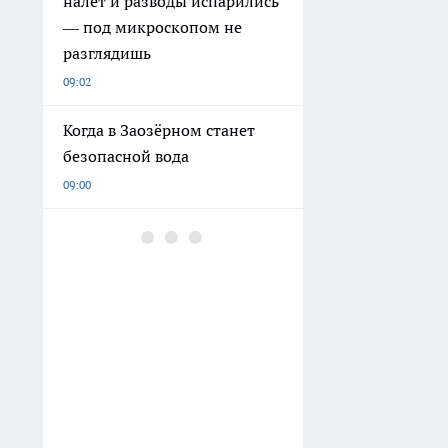
налет и разводы испарились
— под микроскопом не
разглядишь
09:02
Когда в Заозёрном станет
безопасной вода
09:00
Пупырчатую плёнку не
лопаю, а мотаю на швабру —
смотрю на пол и говорю
себе спасибо: полезный
лайфхак
08:30
В Кургане наградили
работников спортивной