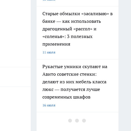
Старые обмылки «засаливаю» в
банке — как использовать
драгоценный «рассол» и
«соленья»: 3 полезных
применения
11 июля
Рукастые умники скупают на
Авито советские стенки:
делают из них мебель класса
люкс — получается лучше
современных шкафов
16 июля
Дачники больше не
бетонируют садовые дорожки: