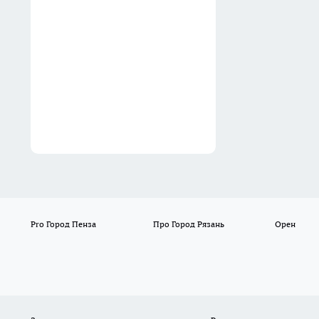
сферы
07:50
Pro Город Пенза
Про Город Рязань
Орен