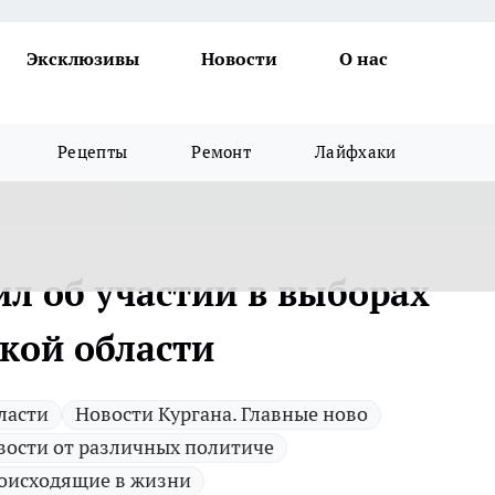
Эксклюзивы
Новости
О нас
Рецепты
Ремонт
Лайфхаки
л об участии в выборах
ской области
ласти
Новости Кургана. Главные ново
вости от различных политиче
оисходящие в жизни