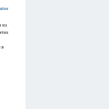
ator
и из
этих
 в