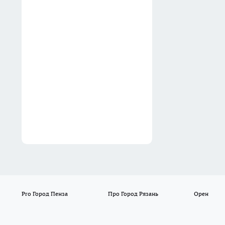
ведро без жжения в глазах
03:47
В «Пятёрочке» нашли
«царские» конфеты по 79
рублей за 100 г: за фантики
5 баллов, но за начинку
гораздо меньше
03:30
Pro Город Пенза
Про Город Рязань
Орен