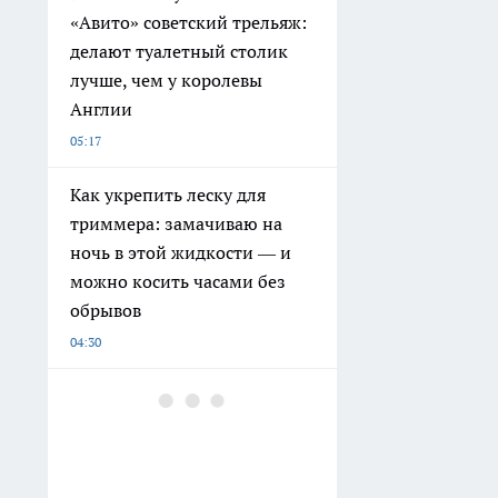
«Авито» советский трельяж:
делают туалетный столик
лучше, чем у королевы
Англии
05:17
Как укрепить леску для
триммера: замачиваю на
ночь в этой жидкости — и
можно косить часами без
обрывов
04:30
Хоть режу репчатый лук,
хоть тру на терке — ни
одной слезинки: 4 простых
способа нашинковать целое