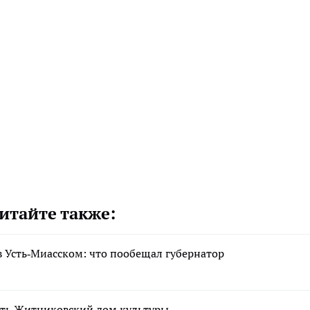
итайте также:
 Усть‑Миасском: что пообещал губернатор
ть Житниковский дом культуры