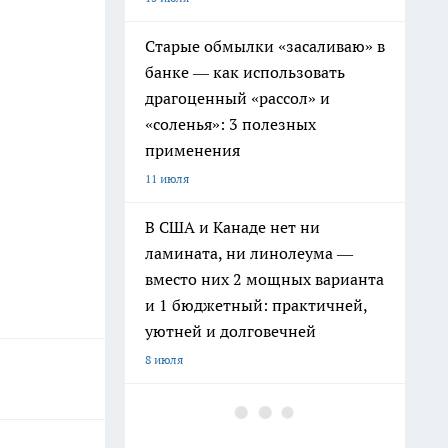
Старые обмылки «засаливаю» в
банке — как использовать
драгоценный «рассол» и
«соленья»: 3 полезных
применения
11 июля
В США и Канаде нет ни
ламината, ни линолеума —
вместо них 2 мощных варианта
и 1 бюджетный: практичней,
уютней и долговечней
8 июля
Рукастые умники скупают на
Авито советские стенки: