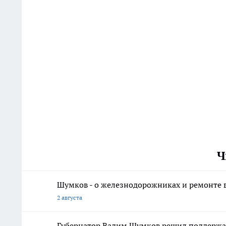
Ч
Шумков - о железнодорожниках и ремонте в
2 августа
Губернатор Вадим Шумков решил поддержа