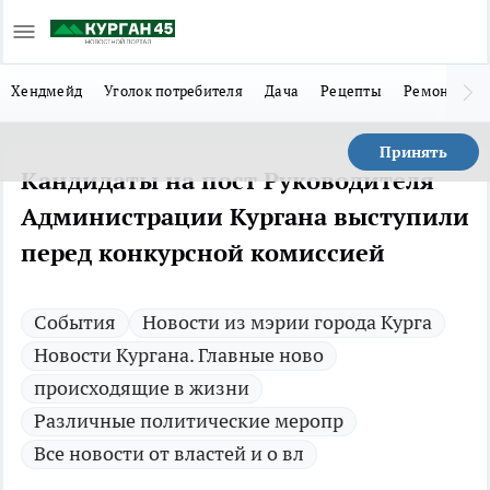
Хендмейд
Уголок потребителя
Дача
Рецепты
Ремонт
Л
Принять
Кандидаты на пост Руководителя
Администрации Кургана выступили
перед конкурсной комиссией
Cобытия
Новости из мэрии города Курга
Новости Кургана. Главные ново
происходящие в жизни
Различные политические меропр
Все новости от властей и о вл