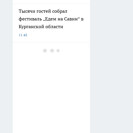
Тысячи гостей собрал
фестиваль „Едем на Савин“ в
Курганской области
11:43
Яичную скорлупу везу на
дачу — у нее есть 3
полезных применения: для
почвы, рассады и от
вредителей
11:17
2 капли в подставку — и
ершик для унитаза чистый,
хоть на выставку отправляй:
средство есть на каждой