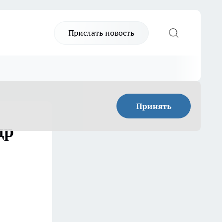
Прислать новость
Принять
др