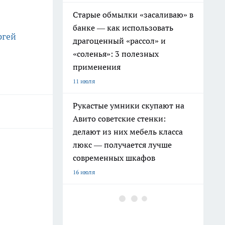
Старые обмылки «засаливаю» в
банке — как использовать
ргей
драгоценный «рассол» и
«соленья»: 3 полезных
применения
11 июля
Рукастые умники скупают на
Авито советские стенки:
делают из них мебель класса
люкс — получается лучше
современных шкафов
16 июля
Дачники больше не
бетонируют садовые дорожки:
скупают на Ozon хитовую