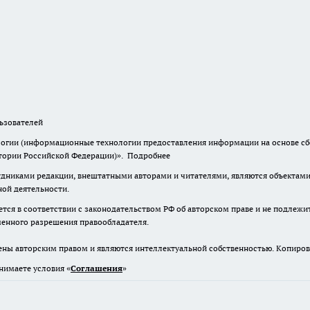
зователей
гии (информационные технологии предоставления информации на основе сбор
итории Российской Федерации)».
Подробнее
дниками редакции, внештатными авторами и читателями, являются объектами 
ной деятельности.
тся в соответствии с законодательством РФ об авторском праве и не подлежи
ьменного разрешения правообладателя.
ены авторским правом и являются интеллектуальной собственностью. Копиров
нимаете условия «
Cоглашения
»