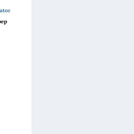
ator
фер