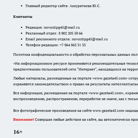
Главный редактор сайта: Аккуратнова Ю.С.
Контакты
Редакция:
novostipg45@mail.ru
Рекламный отдел: 8 902 205 50 66
Email рекламного отдела:
novostipg45@mail.ru
Телефон редакции: +7 964 863 31 33
Политика конфиденциальности и обработки персональных данных поль
«На информационном ресурсе применяются рекомендательные техноло
предпочтениям пользователей сети "Интернет", находящихся на терр
Любые материалы, размещенные на портале «www.gazeta45.com» сотру
охраняются законодательством о правах на результаты интеллектуаль
Вся информация, размещенная на портале «www.gazeta45.com», охраняе
воспроизведению, распространению, переработке не иначе, как с пис
Все фотографические произведения на сайте www.gazeta45.com защищ
Внимание!
Совершая любые действия на сайте, вы автоматически при
16+