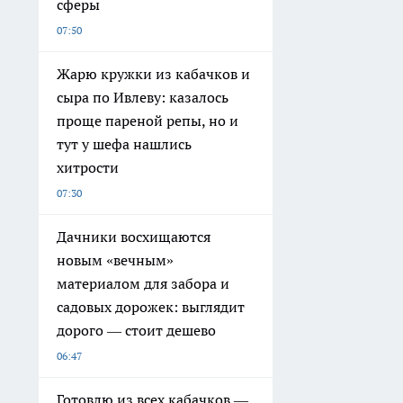
сферы
07:50
Жарю кружки из кабачков и
сыра по Ивлеву: казалось
проще пареной репы, но и
тут у шефа нашлись
хитрости
07:30
Дачники восхищаются
новым «вечным»
материалом для забора и
садовых дорожек: выглядит
дорого — стоит дешево
06:47
Готовлю из всех кабачков —