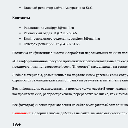
Главный редактор сайта: Аккуратнова Ю.С.
Контакты
Редакция:
novostipg45@mail.ru
Рекламный отдел: 8 902 205 50 66
Email рекламного отдела:
novostipg45@mail.ru
Телефон редакции: +7 964 863 31 33
Политика конфиденциальности и обработки персональных данных поль
«На информационном ресурсе применяются рекомендательные техноло
предпочтениям пользователей сети "Интернет", находящихся на терр
Любые материалы, размещенные на портале «www.gazeta45.com» сотру
охраняются законодательством о правах на результаты интеллектуаль
Вся информация, размещенная на портале «www.gazeta45.com», охраняе
воспроизведению, распространению, переработке не иначе, как с пис
Все фотографические произведения на сайте www.gazeta45.com защищ
Внимание!
Совершая любые действия на сайте, вы автоматически при
16+