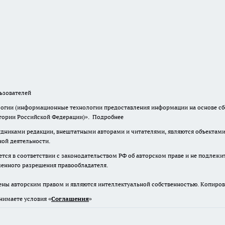
зователей
гии (информационные технологии предоставления информации на основе сбор
итории Российской Федерации)».
Подробнее
дниками редакции, внештатными авторами и читателями, являются объектами 
ной деятельности.
тся в соответствии с законодательством РФ об авторском праве и не подлежи
ьменного разрешения правообладателя.
ены авторским правом и являются интеллектуальной собственностью. Копиров
нимаете условия «
Cоглашения
»