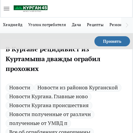
Хендмейд
Уголок потребителя
Дача
Рецепты
Ремонт
Л
Принять
В Кургане рецидивист из
Куртамыша дважды ограбил
прохожих
Новости
Новости из районов Курганской
Новости Кургана. Главные ново
Новости Кургана происшествия
Новости полученные от различн
полученные от УМВД п
Все об ограблениях совершенны