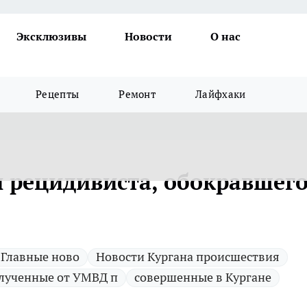
Эксклюзивы
Новости
О нас
Рецепты
Ремонт
Лайфхаки
и рецидивиста, обокравшег
 Главные ново
Новости Кургана происшествия
лученные от УМВД п
совершенные в Кургане