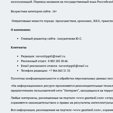
коммуникаций. Перевод названия на государственный язык Российской 
Возрастная категория сайта: 16+
Оперативные новости города: происшествия, криминал, ЖКХ, транспорт
О компании:
Главный редактор сайта: Аккуратнова Ю.С.
Контакты
Редакция:
novostipg45@mail.ru
Рекламный отдел: 8 902 205 50 66
Email рекламного отдела:
novostipg45@mail.ru
Телефон редакции: +7 964 863 31 33
Политика конфиденциальности и обработки персональных данных поль
«На информационном ресурсе применяются рекомендательные техноло
предпочтениям пользователей сети "Интернет", находящихся на терр
Любые материалы, размещенные на портале «www.gazeta45.com» сотру
охраняются законодательством о правах на результаты интеллектуаль
Вся информация, размещенная на портале «www.gazeta45.com», охраняе