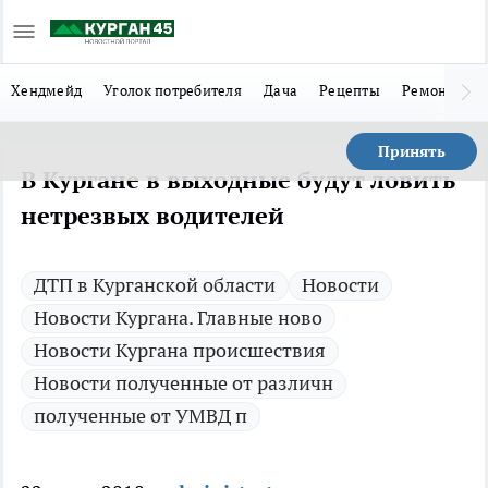
Хендмейд
Уголок потребителя
Дача
Рецепты
Ремонт
Л
Принять
В Кургане в выходные будут ловить
нетрезвых водителей
ДТП в Курганской области
Новости
Новости Кургана. Главные ново
Новости Кургана происшествия
Новости полученные от различн
полученные от УМВД п