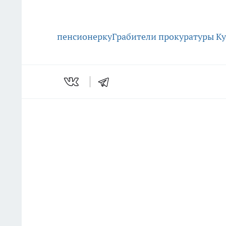
пенсионерку
Грабители
прокуратуры Ку