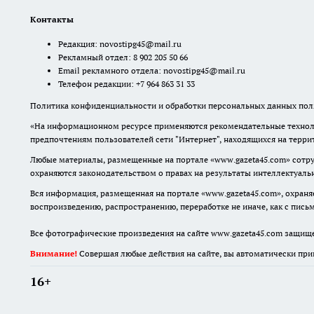
Контакты
Редакция:
novostipg45@mail.ru
Рекламный отдел: 8 902 205 50 66
Email рекламного отдела:
novostipg45@mail.ru
Телефон редакции: +7 964 863 31 33
Политика конфиденциальности и обработки персональных данных поль
«На информационном ресурсе применяются рекомендательные техноло
предпочтениям пользователей сети "Интернет", находящихся на терр
Любые материалы, размещенные на портале «www.gazeta45.com» сотру
охраняются законодательством о правах на результаты интеллектуаль
Вся информация, размещенная на портале «www.gazeta45.com», охраняе
воспроизведению, распространению, переработке не иначе, как с пис
Все фотографические произведения на сайте www.gazeta45.com защищ
Внимание!
Совершая любые действия на сайте, вы автоматически при
16+