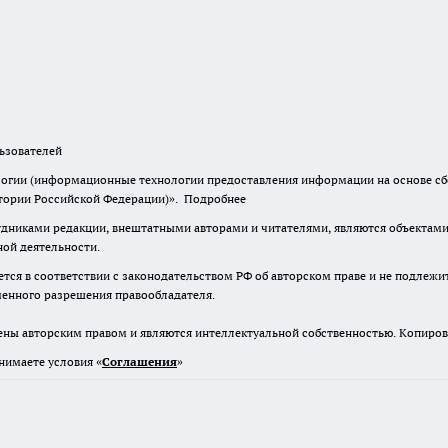
зователей
гии (информационные технологии предоставления информации на основе сбор
итории Российской Федерации)».
Подробнее
дниками редакции, внештатными авторами и читателями, являются объектами 
ной деятельности.
тся в соответствии с законодательством РФ об авторском праве и не подлежи
ьменного разрешения правообладателя.
ены авторским правом и являются интеллектуальной собственностью. Копиров
нимаете условия «
Cоглашения
»