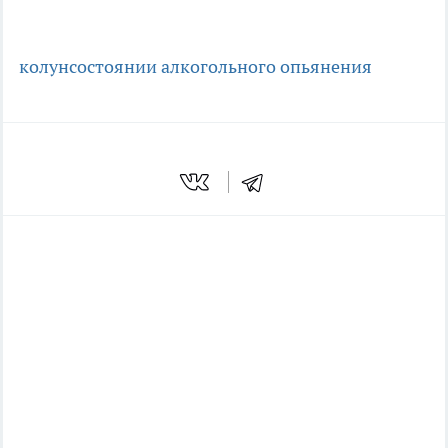
колун
состоянии алкогольного опьянения