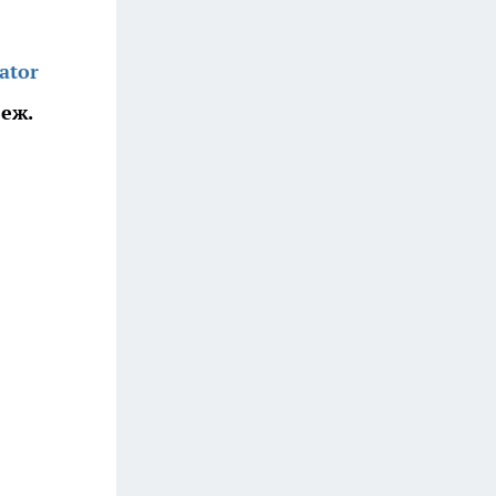
ator
еж.