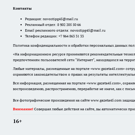
Контакты
Редакция:
novostipg45@mail.ru
Рекламный отдел: 8 902 205 50 66
Email рекламного отдела:
novostipg45@mail.ru
Телефон редакции: +7 964 863 31 33
Политика конфиденциальности и обработки персональных данных поль
«На информационном ресурсе применяются рекомендательные техноло
предпочтениям пользователей сети "Интернет", находящихся на терр
Любые материалы, размещенные на портале «www.gazeta45.com» сотру
охраняются законодательством о правах на результаты интеллектуаль
Вся информация, размещенная на портале «www.gazeta45.com», охраняе
воспроизведению, распространению, переработке не иначе, как с пис
Все фотографические произведения на сайте www.gazeta45.com защищ
Внимание!
Совершая любые действия на сайте, вы автоматически при
16+