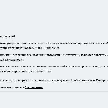
зователей
гии (информационные технологии предоставления информации на основе сбор
итории Российской Федерации)».
Подробнее
дниками редакции, внештатными авторами и читателями, являются объектами 
ной деятельности.
тся в соответствии с законодательством РФ об авторском праве и не подлежи
ьменного разрешения правообладателя.
ены авторским правом и являются интеллектуальной собственностью. Копиров
нимаете условия «
Cоглашения
»