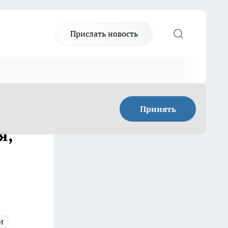
Прислать новость
Принять
я,
и