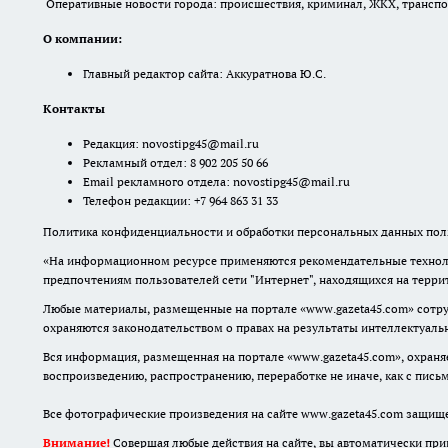
Оперативные новости города: происшествия, криминал, ЖКХ, транспорт
О компании:
Главный редактор сайта: Аккуратнова Ю.С.
Контакты
Редакция:
novostipg45@mail.ru
Рекламный отдел: 8 902 205 50 66
Email рекламного отдела:
novostipg45@mail.ru
Телефон редакции: +7 964 863 31 33
Политика конфиденциальности и обработки персональных данных поль
«На информационном ресурсе применяются рекомендательные техноло
предпочтениям пользователей сети "Интернет", находящихся на терр
Любые материалы, размещенные на портале «www.gazeta45.com» сотру
охраняются законодательством о правах на результаты интеллектуаль
Вся информация, размещенная на портале «www.gazeta45.com», охраняе
воспроизведению, распространению, переработке не иначе, как с пис
Все фотографические произведения на сайте www.gazeta45.com защищ
Внимание!
Совершая любые действия на сайте, вы автоматически при