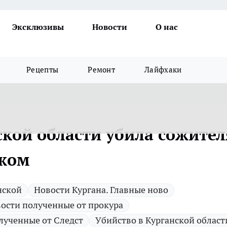
Эксклюзивы
Новости
О нас
Рецепты
Ремонт
Лайфхаки
кой области убила сожител
ожом
нской
Новости Кургана. Главные ново
ости полученные от прокура
лученные от Следст
Убийство в Курганской област