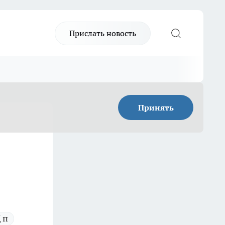
Прислать новость
Принять
 п