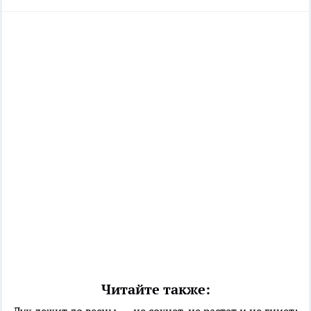
Читайте также:
Лук лежит до весны — не сохнет, не растет и не гниет: