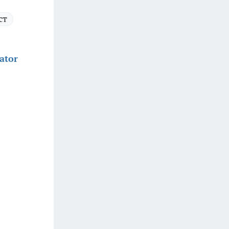
ст
ator