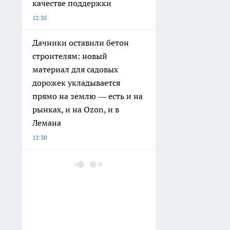
качестве поддержки
12:35
Дачники оставили бетон
строителям: новый
материал для садовых
дорожек укладывается
прямо на землю — есть и на
рынках, и на Ozon, и в
Лемана
12:30
В Кургане осудили мужчину,
ударившего незнакомую
женщину на улице
12:15
Завариваю черный чай по