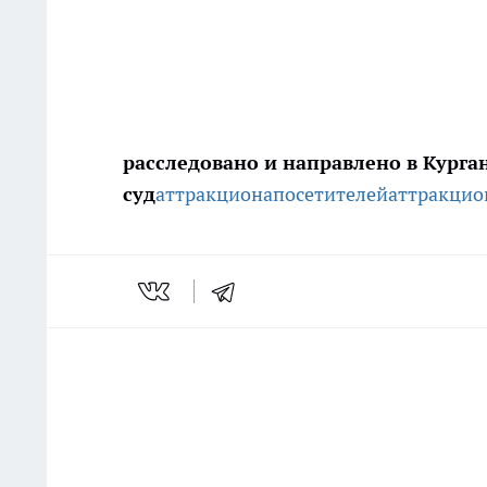
расследовано и направлено в Курга
суд
аттракциона
посетителей
аттракцио