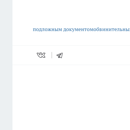
подложным документом
обвинительны