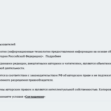
зователей
гии (информационные технологии предоставления информации на основе сбор
итории Российской Федерации)».
Подробнее
дниками редакции, внештатными авторами и читателями, являются объектами 
ной деятельности.
тся в соответствии с законодательством РФ об авторском праве и не подлежи
ьменного разрешения правообладателя.
ены авторским правом и являются интеллектуальной собственностью. Копиров
нимаете условия «
Cоглашения
»