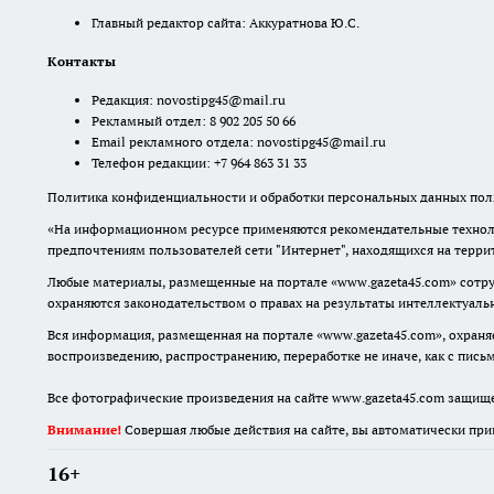
Главный редактор сайта: Аккуратнова Ю.С.
Контакты
Редакция:
novostipg45@mail.ru
Рекламный отдел: 8 902 205 50 66
Email рекламного отдела:
novostipg45@mail.ru
Телефон редакции: +7 964 863 31 33
Политика конфиденциальности и обработки персональных данных поль
«На информационном ресурсе применяются рекомендательные техноло
предпочтениям пользователей сети "Интернет", находящихся на терр
Любые материалы, размещенные на портале «www.gazeta45.com» сотру
охраняются законодательством о правах на результаты интеллектуаль
Вся информация, размещенная на портале «www.gazeta45.com», охраняе
воспроизведению, распространению, переработке не иначе, как с пис
Все фотографические произведения на сайте www.gazeta45.com защищ
Внимание!
Совершая любые действия на сайте, вы автоматически при
16+