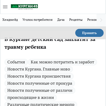
Хендмейд
Уголок потребителя
Дача
Рецепты
Ремонт
Л
Принять
В Кургане детский сад заплатит за
травму ребенка
Cобытия
Как можно потратить и заработ
Новости Кургана. Главные ново
Новости Кургана происшествия
Новости полученные от прокура
Новости полученные от различн
происходящие в жизни
Различные политические меропр