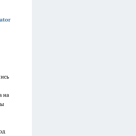
ator
лись
а на
вы
од