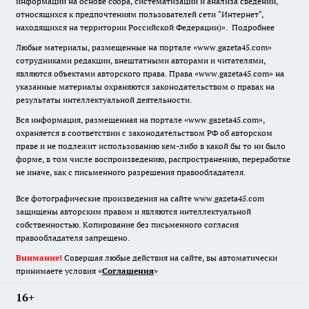
информации на основе сбора, систематизации и анализа сведений,
относящихся к предпочтениям пользователей сети "Интернет",
находящихся на территории Российской Федерации)».
Подробнее
Любые материалы, размещенные на портале «www.gazeta45.com»
сотрудниками редакции, внештатными авторами и читателями,
являются объектами авторского права. Права «www.gazeta45.com» на
указанные материалы охраняются законодательством о правах на
результаты интеллектуальной деятельности.
Вся информация, размещенная на портале «www.gazeta45.com»,
охраняется в соответствии с законодательством РФ об авторском
праве и не подлежит использованию кем-либо в какой бы то ни было
форме, в том числе воспроизведению, распространению, переработке
не иначе, как с письменного разрешения правообладателя.
Все фотографические произведения на сайте www.gazeta45.com
защищены авторским правом и являются интеллектуальной
собственностью. Копирование без письменного согласия
правообладателя запрещено.
Внимание!
Совершая любые действия на сайте, вы автоматически
принимаете условия «
Cоглашения
»
16+