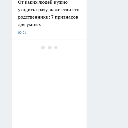
От каких людей нужно
уходить сразу, даже если это
родственники: 7 признаков
для умных
00:01
Купила в Fix Price подставку
под чашку «Танец солнца»
— это тройное сокровище
для дома: кружки не ставлю,
есть 3 более полезных
применения
Вчера
Веточку в шкаф — и пахну
как турецкая султанша: на
духи тратиться не надо,
аромат гораздо дороже