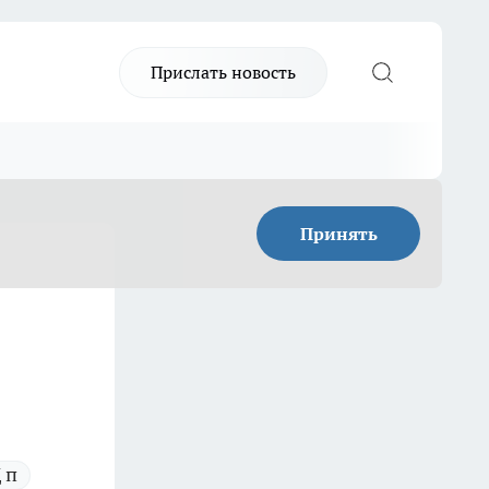
Прислать новость
Принять
 п