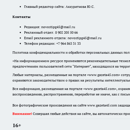
Главный редактор сайта: Аккуратнова Ю.С.
Контакты
Редакция:
novostipg45@mail.ru
Рекламный отдел: 8 902 205 50 66
Email рекламного отдела:
novostipg45@mail.ru
Телефон редакции: +7 964 863 31 33
Политика конфиденциальности и обработки персональных данных поль
«На информационном ресурсе применяются рекомендательные техноло
предпочтениям пользователей сети "Интернет", находящихся на терр
Любые материалы, размещенные на портале «www.gazeta45.com» сотру
охраняются законодательством о правах на результаты интеллектуаль
Вся информация, размещенная на портале «www.gazeta45.com», охраняе
воспроизведению, распространению, переработке не иначе, как с пис
Все фотографические произведения на сайте www.gazeta45.com защищ
Внимание!
Совершая любые действия на сайте, вы автоматически при
16+