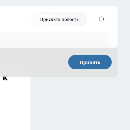
Прислать новость
Принять
 к