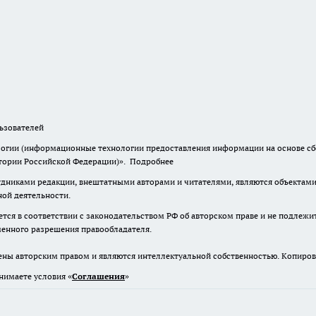
зователей
гии (информационные технологии предоставления информации на основе сбор
итории Российской Федерации)».
Подробнее
дниками редакции, внештатными авторами и читателями, являются объектами 
ной деятельности.
тся в соответствии с законодательством РФ об авторском праве и не подлежи
ьменного разрешения правообладателя.
ены авторским правом и являются интеллектуальной собственностью. Копиров
нимаете условия «
Cоглашения
»