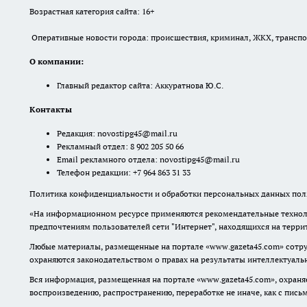
Возрастная категория сайта: 16+
Оперативные новости города: происшествия, криминал, ЖКХ, транспорт
О компании:
Главный редактор сайта: Аккуратнова Ю.С.
Контакты
Редакция:
novostipg45@mail.ru
Рекламный отдел: 8 902 205 50 66
Email рекламного отдела:
novostipg45@mail.ru
Телефон редакции: +7 964 863 31 33
Политика конфиденциальности и обработки персональных данных поль
«На информационном ресурсе применяются рекомендательные техноло
предпочтениям пользователей сети "Интернет", находящихся на терр
Любые материалы, размещенные на портале «www.gazeta45.com» сотру
охраняются законодательством о правах на результаты интеллектуаль
Вся информация, размещенная на портале «www.gazeta45.com», охраняе
воспроизведению, распространению, переработке не иначе, как с пис