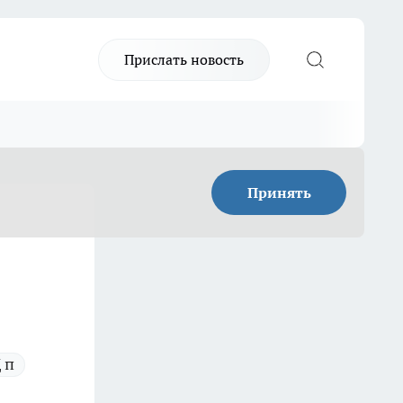
Прислать новость
Принять
 п