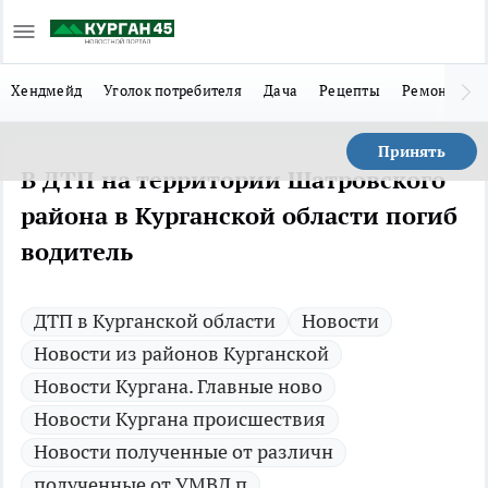
Хендмейд
Уголок потребителя
Дача
Рецепты
Ремонт
Л
Принять
В ДТП на территории Шатровского
района в Курганской области погиб
водитель
ДТП в Курганской области
Новости
Новости из районов Курганской
Новости Кургана. Главные ново
Новости Кургана происшествия
Новости полученные от различн
полученные от УМВД п