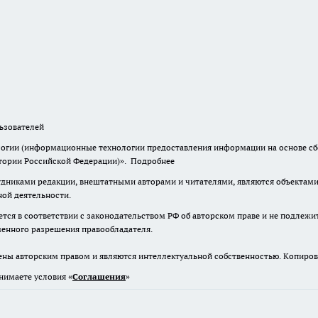
зователей
гии (информационные технологии предоставления информации на основе сбор
итории Российской Федерации)».
Подробнее
дниками редакции, внештатными авторами и читателями, являются объектами 
ной деятельности.
тся в соответствии с законодательством РФ об авторском праве и не подлежи
ьменного разрешения правообладателя.
ены авторским правом и являются интеллектуальной собственностью. Копиров
нимаете условия «
Cоглашения
»