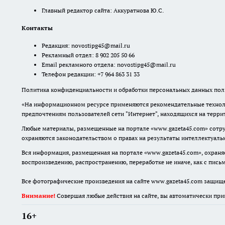
Главный редактор сайта: Аккуратнова Ю.С.
Контакты
Редакция:
novostipg45@mail.ru
Рекламный отдел: 8 902 205 50 66
Email рекламного отдела:
novostipg45@mail.ru
Телефон редакции: +7 964 863 31 33
Политика конфиденциальности и обработки персональных данных поль
«На информационном ресурсе применяются рекомендательные техноло
предпочтениям пользователей сети "Интернет", находящихся на терр
Любые материалы, размещенные на портале «www.gazeta45.com» сотру
охраняются законодательством о правах на результаты интеллектуаль
Вся информация, размещенная на портале «www.gazeta45.com», охраняе
воспроизведению, распространению, переработке не иначе, как с пис
Все фотографические произведения на сайте www.gazeta45.com защищ
Внимание!
Совершая любые действия на сайте, вы автоматически при
16+