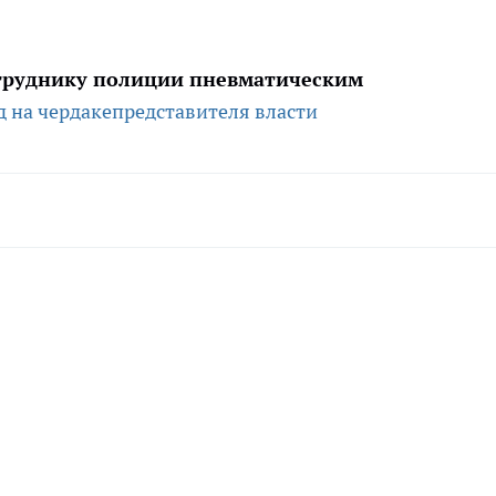
отруднику полиции пневматическим
д
на чердаке
представителя власти