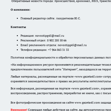
Оперативные новости города: происшествия, криминал, ЖКХ, транспорт
О компании:
Главный редактор сайта: Аккуратнова Ю.С.
Контакты
Редакция:
novostipg45@mail.ru
Рекламный отдел: 8 902 205 50 66
Email рекламного отдела:
novostipg45@mail.ru
Телефон редакции: +7 964 863 31 33
Политика конфиденциальности и обработки персональных данных поль
«На информационном ресурсе применяются рекомендательные техноло
предпочтениям пользователей сети "Интернет", находящихся на терр
Любые материалы, размещенные на портале «www.gazeta45.com» сотру
охраняются законодательством о правах на результаты интеллектуаль
Вся информация, размещенная на портале «www.gazeta45.com», охраняе
воспроизведению, распространению, переработке не иначе, как с пис
Все фотографические произведения на сайте www.gazeta45.com защищ
Внимание!
Совершая любые действия на сайте, вы автоматически при