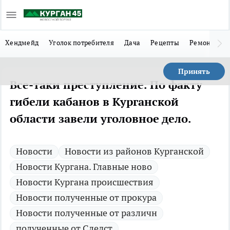
Хендмейд
Уголок потребителя
Дача
Рецепты
Ремонт
Л
Принять
Все-таки преступление. По факту
гибели кабанов в Курганской
области завели уголовное дело.
Новости
Новости из районов Курганской
Новости Кургана. Главные ново
Новости Кургана происшествия
Новости полученные от прокура
Новости полученные от различн
полученные от Следст