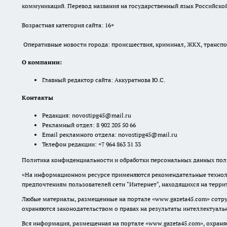
коммуникаций. Перевод названия на государственный язык Российской 
Возрастная категория сайта: 16+
Оперативные новости города: происшествия, криминал, ЖКХ, транспорт
О компании:
Главный редактор сайта: Аккуратнова Ю.С.
Контакты
Редакция:
novostipg45@mail.ru
Рекламный отдел: 8 902 205 50 66
Email рекламного отдела:
novostipg45@mail.ru
Телефон редакции: +7 964 863 31 33
Политика конфиденциальности и обработки персональных данных поль
«На информационном ресурсе применяются рекомендательные техноло
предпочтениям пользователей сети "Интернет", находящихся на терр
Любые материалы, размещенные на портале «www.gazeta45.com» сотру
охраняются законодательством о правах на результаты интеллектуаль
Вся информация, размещенная на портале «www.gazeta45.com», охраняе